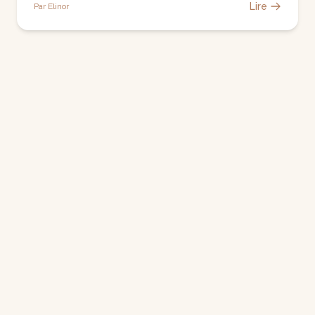
Lire
Par Elinor
10 Nov 2025
Bambina K
Lire
Par Elinor