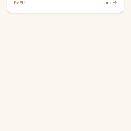
Lire
Par Elinor
30 May 2026
Qasanova GE
Lire
Par Elinor